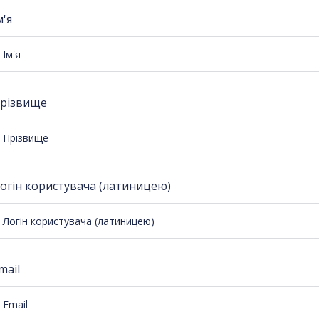
м'я
різвище
огін користувача (латиницею)
mail