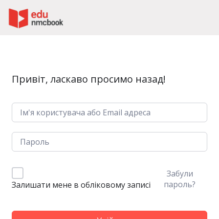
Пропустити до зміт
Привіт, ласкаво просимо назад!
Забули
пароль?
Залишати мене в обліковому записі