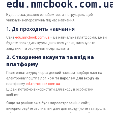
edu.nmcbook.com.u
Будь ласка, уважно ознайомтесь з інструкцією, щоб
уникнути непорозумінь під час навчання.
1. Де проходить навчання
Сайт
edu.nmcbook.com.ua
– це навчальна платформа, де ви
будете проходити курси, дивитися уроки, виконувати
завдання та отримувати сертифікати.
2. Створення акаунта та вхід на
платформу
Після оплати курсу через деякий час вам надійде лист на
електронну пошту з
логіном та паролем для входу
на
платформу
edu.nmcbook.com.ua
.
Ці дані потрібно використати для входу в особистий
кабінет.
Якщо ви
раніше вже були зареєстровані
на сайті,
використовуйте свої наявні дані для входу (логін та пароль,