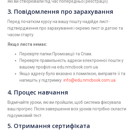
які ви створювали під час попередньої реєстрації).
3. Повідомлення про зарахування
Перед початком курсу на вашу пошту надійде лист-
підтвердження про зарахування і окремо лист із датою та
часом старту.
Якщо листа немає:
Перевірте папки Промоакції та Спам.
Перевірте правильність адреси електронної пошти у
вашому профілі на edu.nmcbook.com.ua.
Якщо адресу було вказано з помилкою, виправте її та
напишіть у підтримку:
info@edu.nmcbook.com.ua
.
4. Процес навчання
Відмічайте уроки, які ви пройшли, щоб система фіксувала
ваш прогрес. Після завершення всіх уроків потрібно скласти
підсумковий тест.
5. Отримання сертифіката