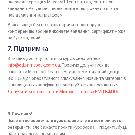
відеоконференції у Microsoft Teams та додавати нові
завдання. Регулярно перевіряйте електронну пошту та
повідомлення на платформі.
Увага:
якщо без поважних причин проігноруєте
конференцію або не виконаєте завдання, сертифікат може
не бути виданий.
7. Підтримка
З питань доступу, пошти чи курсів звертайтесь:
info@edu.nmcbook.com.ua
. Просимо долучитися до
спільноти Microsoft Teams «Науково-методичний центр
ВФПО» Для оперативного спілкування, новин та матеріалів
з підвищення кваліфікації приєднуйтесь за посиланням:
Долучитися до спільноти Microsoft Teams «НМЦ ВФПО»
8. Важливо!
Якщо ви
не розпочали курс вчасно
або
не встигли його
завершити
, але бажаєте пройти курс зараз — подайте, будь
ласка, заявку за посиланням: