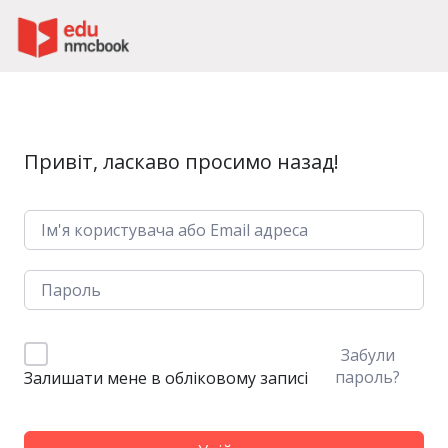
Пропустити до зміт
Привіт, ласкаво просимо назад!
Забули
пароль?
Залишати мене в обліковому записі