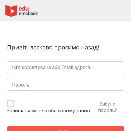
Пропустити до зміт
Привіт, ласкаво просимо назад!
Забули
пароль?
Залишати мене в обліковому записі