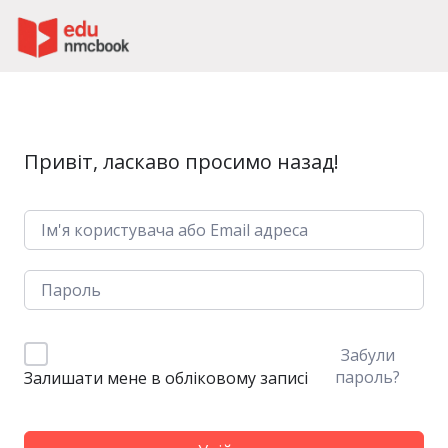
Пропустити до зміт
Привіт, ласкаво просимо назад!
Забули
пароль?
Залишати мене в обліковому записі