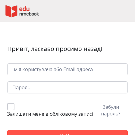
Пропустити до зміт
Привіт, ласкаво просимо назад!
Забули
пароль?
Залишати мене в обліковому записі