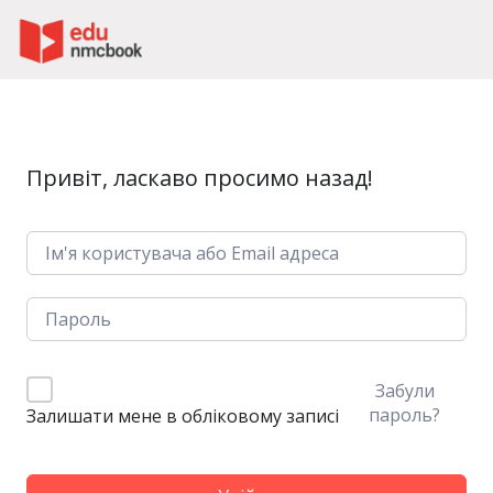
Пропустити до зміт
Привіт, ласкаво просимо назад!
Забули
пароль?
Залишати мене в обліковому записі