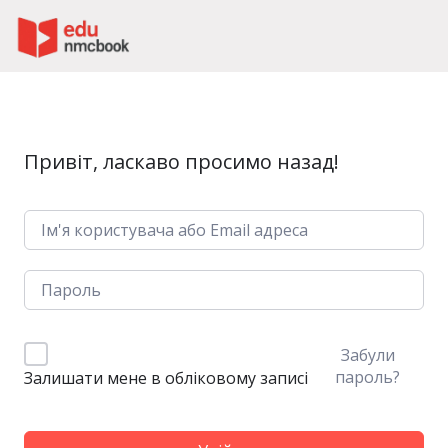
Пропустити до зміт
Привіт, ласкаво просимо назад!
Забули
пароль?
Залишати мене в обліковому записі