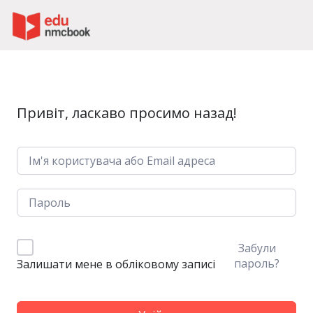
Пропустити до зміт
Привіт, ласкаво просимо назад!
Забули
пароль?
Залишати мене в обліковому записі