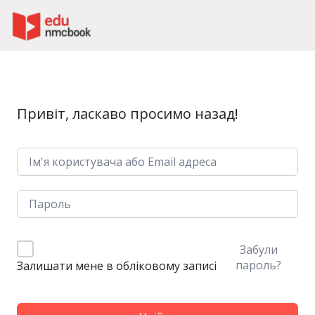
Пропустити до зміт
Привіт, ласкаво просимо назад!
Забули
пароль?
Залишати мене в обліковому записі