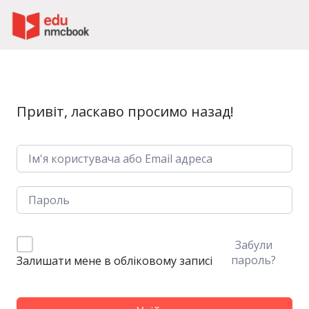
Пропустити до зміт
Привіт, ласкаво просимо назад!
Забули
пароль?
Залишати мене в обліковому записі