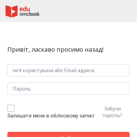
Пропустити до зміт
Привіт, ласкаво просимо назад!
Забули
пароль?
Залишати мене в обліковому записі