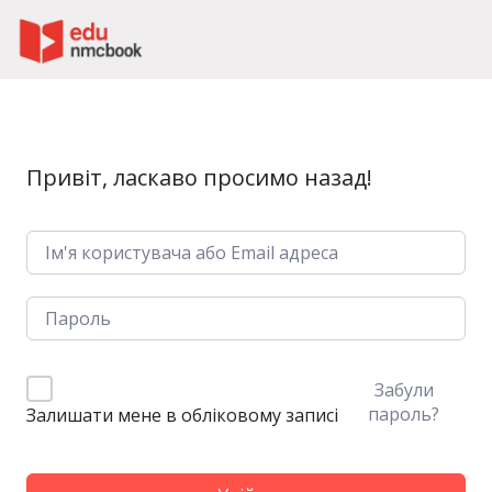
Пропустити до зміт
Привіт, ласкаво просимо назад!
Забули
пароль?
Залишати мене в обліковому записі