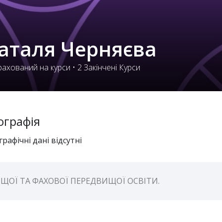
аталя Черняєва
ахований на курси
•
2
Закінчені Курси
ографія
графічні дані відсутні
ЩОЇ ТА ФАХОВОЇ ПЕРЕДВИЩОЇ ОСВІТИ.