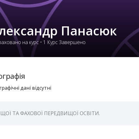
лександр Панасюк
аховано на курс
•
1
Курс Завершено
ографія
графічні дані відсутні
ЩОЇ ТА ФАХОВОЇ ПЕРЕДВИЩОЇ ОСВІТИ.