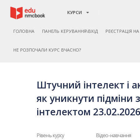
Пропустити до зміт
КУРСИ
ГОЛОВНА
ПАНЕЛЬ КЕРУВАННЯ\ВХІД
РЕЄСТРАЦІЯ Н
НЕ РОЗПОЧАЛИ КУРС ВЧАСНО?
Штучний інтелект і а
як уникнути підміни
інтелектом 23.02.202
Рівень курсу
Відео-навчання