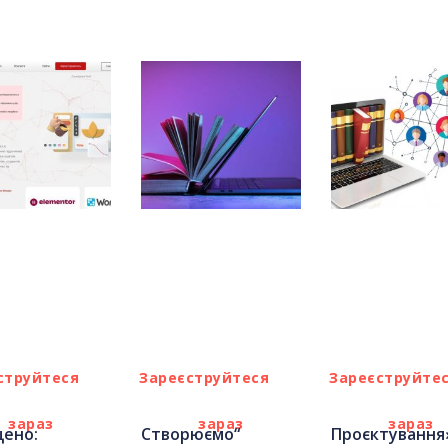
оштовно
Безкоштовно
Безкошто
Експерт
Початковий
Середній
струйтеся
Зареєструйтеся
Зареєструйте
зараз
зараз
зараз
ено:
“Створюємо
«Проєктування