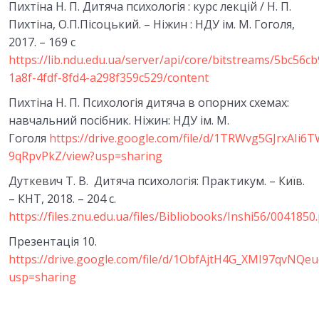
Пихтіна Н. П. Дитяча психологія : курс лекцій / Н. П.
Тести модуль 1
0/1
Пихтіна, О.П.Пісоцький. – Ніжин : НДУ ім. М. Гоголя,
2017. – 169 с
5. ПСИХОЛОГІЧНІ ОСОБЛИВОСТІ ДИТИНИ У
https://lib.ndu.edu.ua/server/api/core/bitstreams/5bc56cb
ФАЗІ НОВОНАРОДЖЕНОСТІ Й
0/7
1a8f-4fdf-8fd4-a298f359c529/content
НЕМОВЛЯЧОМУ ВІЦІ
Пихтіна Н. П. Психологія дитяча в опорних схемах:
6.ПСИХІЧНИЙ РОЗВИТОК ДИТИНИ
навчальний посібник. Ніжин: НДУ ім. М.
0/6
РАННЬОГО ВІКУ
Гоголя
https://drive.google.com/file/d/1TRWvg5GJrxAIi
9qRpvPkZ/view?usp=sharing
7.ПСИХОЛОГІЧНІ ОСОБЛИВОСТІ РОЗВИТКУ
0/6
Дуткевич Т. В. Дитяча психологія: Практикум. – Київ.
ДИТИНИ В ДОШКІЛЬНОМУ ДИТИНСТВІ
– КНТ, 2018. – 204 с.
Тести модуль 2
https://files.znu.edu.ua/files/Bibliobooks/Inshi56/0041850
0/1
Презентація 10.
8. РОЗВИТОК ОСОБИСТОСТІ ДОШКІЛЬНИКА
0/5
https://drive.google.com/file/d/1ObfAjtH4G_XMI97qvNQe
usp=sharing
9. ГРА ЯК ПРОВІДНА ДІЯЛЬНІСТЬ У
0/5
ДОШКІЛЬНОМУ ВІЦІ