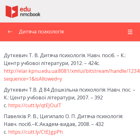
Пропустити до зміт
Дитяча психологія
1. ДИТЯЧА ПСИХОЛОГІЯ ЯК НАУКА ПРО
Дуткевич Т. В. Дитяча психологія. Навч. посіб. – К.:
ОСОБЛИВОСТІ ПСИХІЧНОГО РОЗВИТКУ
0/6
ДИТИНИ. ПРЕДМЕТ І ЗАВДАННЯ ДИТЯЧОЇ
Центр учбової літератури, 2012. – 424с.
ПСИХОЛОГІЇ
http://elar.kpnu.edu.ua:8081/xmlui/bitstream/handle/123
sequence=1&isAllowed=y
2. ПРИНЦИПИ ТА МЕТОДИ ДИТЯЧОЇ
0/5
Дуткевич Т.В. Д 84 Дошкільна психологія: Навч. пос. –
ПСИХОЛОГІЇ
К.: Центр учбової літератури, 2007. – 392
с.
ЛЕКЦІЯ 3. ОСНОВНІ ЗАКОНОМІРНОСТІ ТА
https://cutt.ly/qtEJOulT
0/6
ФАКТОРИ ПСИХІЧНОГО РОЗВИТКУ
Павелків Р. В., Цигипало О. П. Дитяча психологія:
Навч. посіб.–К.:Академ-видав, 2008. – 432
ТЕМА 4. ВІКОВА ПЕРІОДИЗАЦІЯ
0/6
с.
https://cutt.ly/CtEJgpPh
ПСИХІЧНОГО РОЗВИТКУ