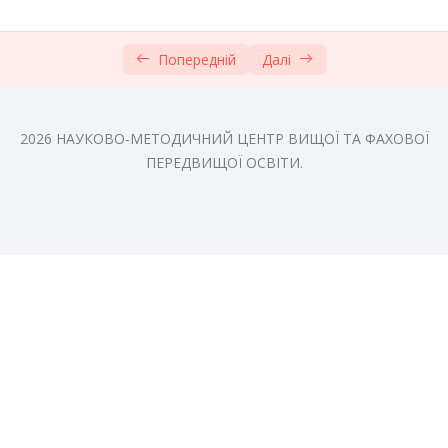
10. РОЗУМОВИЙ РОЗВИТОК ДОШКІЛЬНИКА
0/5
Попередній
Далі
Відео: лекція «Розумовий розвиток
00:00
дошкільника»
Текст: лекція «Розумовий розвиток
2026 НАУКОВО-МЕТОДИЧНИЙ ЦЕНТР ВИЩОЇ ТА ФАХОВОЇ
дошкільника»
ПЕРЕДВИЩОЇ ОСВІТИ.
Відео: «Інтерактивні вправи»
00:00
Матеріали для самостійного вивчення
Список використаних джерел
Тести модуль 3
0/1