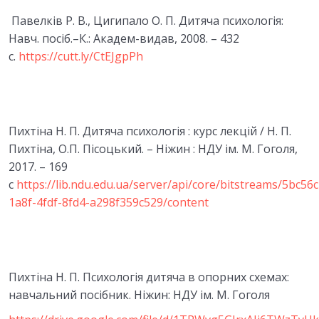
Тести модуль 1
Павелків Р. В., Цигипало О. П. Дитяча психологія:
0/1
Навч. посіб.–К.: Академ-видав, 2008. – 432
5. ПСИХОЛОГІЧНІ ОСОБЛИВОСТІ ДИТИНИ У
с.
https://cutt.ly/CtEJgpPh
ФАЗІ НОВОНАРОДЖЕНОСТІ Й
0/7
НЕМОВЛЯЧОМУ ВІЦІ
6.ПСИХІЧНИЙ РОЗВИТОК ДИТИНИ
0/6
Пихтіна Н. П. Дитяча психологія : курс лекцій / Н. П.
РАННЬОГО ВІКУ
Пихтіна, О.
П. Пісоцький. – Ніжин : НДУ ім. М. Гоголя,
2017. – 169
Відео: лекція «Психічний розвиток дитини
00:00
с
https://lib.ndu.edu.ua/server/api/core/bitstreams/5bc56
раннього віку»
1a8f-4fdf-8fd4-a298f359c529/content
Текст: лекція «Психічний розвиток дитини
раннього віку»
Відео: «Інтерактивні вправи»
00:00
Пихтіна Н. П. Психологія дитяча в опорних схемах:
Матеріали для самостійного вивчення
навчальний посібник. Ніжин: НДУ ім. М. Гоголя