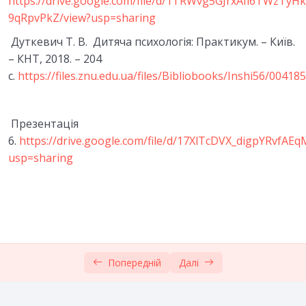
https://drive.google.com/file/d/1TRWvg5GJrxAIi6TWzTyH
Практичні завдання до теми
9qRpvPkZ/view?usp=sharing
Список використаних джерел
Дуткевич Т. В. Дитяча психологія: Практикум. – Київ.
– КНТ, 2018. – 204
7.ПСИХОЛОГІЧНІ ОСОБЛИВОСТІ РОЗВИТКУ
с.
https://files.znu.edu.ua/files/Bibliobooks/Inshi56/004185
0/6
ДИТИНИ В ДОШКІЛЬНОМУ ДИТИНСТВІ
Тести модуль 2
0/1
Презентація
6.
https://drive.google.com/file/d/17XlTcDVX_digpYRvfA
8. РОЗВИТОК ОСОБИСТОСТІ ДОШКІЛЬНИКА
0/5
usp=sharing
9. ГРА ЯК ПРОВІДНА ДІЯЛЬНІСТЬ У
0/5
ДОШКІЛЬНОМУ ВІЦІ
10. РОЗУМОВИЙ РОЗВИТОК ДОШКІЛЬНИКА
0/5
Тести модуль 3
0/1
Попередній
Далі