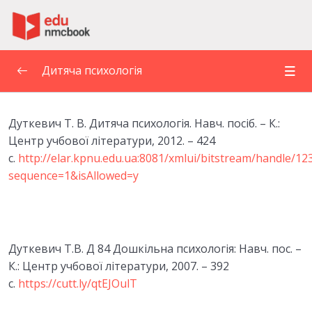
Пропустити до зміт
Дитяча психологія
1. ДИТЯЧА ПСИХОЛОГІЯ ЯК НАУКА ПРО
Дуткевич Т. В. Дитяча психологія. Навч. посіб. – К.:
ОСОБЛИВОСТІ ПСИХІЧНОГО РОЗВИТКУ
0/6
ДИТИНИ. ПРЕДМЕТ І ЗАВДАННЯ ДИТЯЧОЇ
Центр учбової літератури, 2012. – 424
ПСИХОЛОГІЇ
с.
http://elar.kpnu.edu.ua:8081/xmlui/bitstream/handle/1
sequence=1&isAllowed=y
2. ПРИНЦИПИ ТА МЕТОДИ ДИТЯЧОЇ
0/5
ПСИХОЛОГІЇ
ЛЕКЦІЯ 3. ОСНОВНІ ЗАКОНОМІРНОСТІ ТА
0/6
Дуткевич Т.В. Д 84 Дошкільна психологія: Навч. пос. –
ФАКТОРИ ПСИХІЧНОГО РОЗВИТКУ
К.: Центр учбової літератури, 2007. – 392
ТЕМА 4. ВІКОВА ПЕРІОДИЗАЦІЯ
с.
https://cutt.ly/qtEJOulT
0/6
ПСИХІЧНОГО РОЗВИТКУ