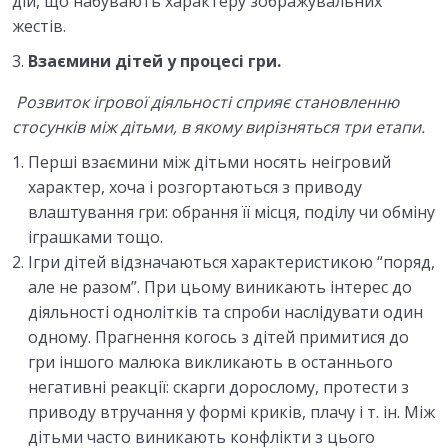
дій, що набувають характеру зображувальних
жестів.
Взаємини дітей у процесі гри.
Розвиток ігрової діяльності сприяє становленню
стосунків між дітьми, в якому
вирізняться три етапи.
Перші взаємини між дітьми носять неігровий
характер, хоча і розгортаються з приводу
влаштування гри: обрання її місця, поділу чи обміну
іграшками тощо.
Ігри дітей відзначаються характеристикою “поряд,
але не разом”. При цьому виникають інтерес до
діяльності однолітків та спроби наслідувати один
одному. Прагнення когось з дітей примитися до
гри іншого малюка викликають в останнього
негативні реакції: скарги дорослому, протести з
приводу втручання у формі криків, плачу і т. ін. Між
дітьми часто виникають конфлікти з цього