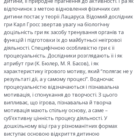
дитини, її природне прагнення до активності. Гра як
Відео: лекція «Гра як провідна діяльність у
00:00
відпочинок з метою відновлення фізичних сил
дошкільному віці»
дитини постає у теорії Лацаруса. Відомий дослідник
гри Карл Гросс звертав увагу на біологічну
Текст: лекція «Гра як провідна діяльність у
доцільність гри як засобу тренування органів та
дошкільному віці»
функцій і підготовки їх до майбутньої неігрової
діяльності. Специфічною особливістю гри є її
Відео: «Інтерактивні вправи»
00:00
процесуальність. Дослідники розглядають її і як
Матеріали для самостійного вивчення
атрибут гри (К. Бюлер, М. Я. Басов), і як
характеристику ігрового мотиву, який “полягає не у
Список використаних джерел
результаті дії, а у самому процесі”. Водночас
процесуальністю відзначаються і пізнавальна
10. РОЗУМОВИЙ РОЗВИТОК ДОШКІЛЬНИКА
0/5
мотивація, і спонукання до творчості. З цього
випливає, що ігрова, пізнавальна й творча
Тести модуль 3
0/1
мотивація мають спільну основу, а саме –
суб’єктивну цінність процесу діяльності. У
дошкільному віці гра у різноманітних формах
виступає основою відкриття дитиною