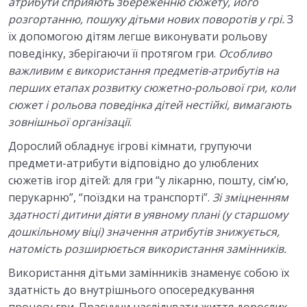
атрибути сприяють збереженню сюжету, його
розгортанню, пошуку дітьми нових поворотів у грі.
З
їх допомогою дітям легше виконувати рольову
поведінку, зберігаючи її протягом гри.
Особливо
важливим є використання предметів-атрибутів на
перших етапах розвитку сюжетно-рольової гри, коли
сюжет і рольова поведінка дітей нестійкі, вимагають
зовнішньої організації
.
Дорослий обладнує ігрові кімнати, групуючи
предмети-атрибути відповідно до улюблених
сюжетів ігор дітей: для гри “у лікарню, пошту, сім’ю,
перукарню”, “поїздки на транспорті”.
Зі зміцненням
здатності
дитини діяти в уявному плані (у старшому
дошкільному віці) значення атрибутів знижується,
натомість розширюється використання замінників.
Використання дітьми замінників знаменує собою їх
здатність до внутрішнього опосередкування
процесу гри. Прагнучи наслідувати життя дорослих,