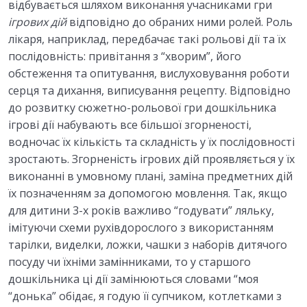
відбувається шляхом виконання учасниками гри
ігрових дій
відповідно до обраних ними ролей. Роль
лікаря, наприклад, передбачає такі рольові дії та їх
послідовність: привітання з “хворим”, його
обстеження та опитування, вислуховування роботи
серця та дихання, виписування рецепту. Відповідно
до розвитку сюжетно-рольової гри дошкільника
ігрові дії набувають все більшої згорненості,
водночас їх кількість та складність у їх послідовності
зростають. Згорненість ігрових дій проявляється у їх
виконанні в умовному плані, заміна предметних дій
їх позначенням за допомогою мовлення. Так, якщо
для дитини 3-х років важливо “годувати” ляльку,
імітуючи схеми рухівдорослого з використанням
тарілки, виделки, ложки, чашки з наборів дитячого
посуду чи їхніми замінниками, то у старшого
дошкільника ці дії замінюються словами “моя
“донька” обідає, я годую її супчиком, котлетками з