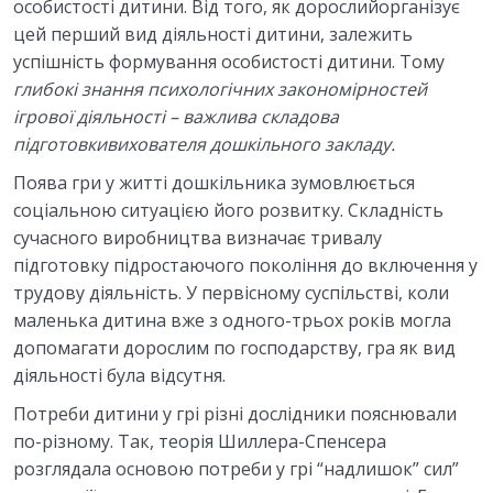
особистості дитини. Від того, як дорослийорганізує
Тести модуль 1
0/1
цей перший вид діяльності дитини, залежить
успішність формування особистості дитини. Тому
5. ПСИХОЛОГІЧНІ ОСОБЛИВОСТІ ДИТИНИ У
глибокі знання психологічних
закономірностей
ФАЗІ НОВОНАРОДЖЕНОСТІ Й
0/7
ігрової діяльності – важлива складова
НЕМОВЛЯЧОМУ ВІЦІ
підготовкивихователя дошкільного закладу.
6.ПСИХІЧНИЙ РОЗВИТОК ДИТИНИ
Поява гри у житті дошкільника зумовлюється
0/6
РАННЬОГО ВІКУ
соціальною ситуацією його розвитку. Складність
сучасного виробництва визначає тривалу
7.ПСИХОЛОГІЧНІ ОСОБЛИВОСТІ РОЗВИТКУ
підготовку підростаючого покоління до включення у
0/6
ДИТИНИ В ДОШКІЛЬНОМУ ДИТИНСТВІ
трудову діяльність. У первісному суспільстві, коли
маленька дитина вже з одного-трьох років могла
Тести модуль 2
0/1
допомагати дорослим по господарству, гра як вид
діяльності була відсутня.
8. РОЗВИТОК ОСОБИСТОСТІ ДОШКІЛЬНИКА
0/5
Потреби дитини у грі різні дослідники пояснювали
9. ГРА ЯК ПРОВІДНА ДІЯЛЬНІСТЬ У
по-різному. Так, теорія Шиллера-Спенсера
0/5
ДОШКІЛЬНОМУ ВІЦІ
розглядала основою потреби у грі “надлишок” сил”