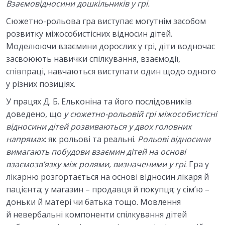
Взаємовідносини дошкільників у грі.
Сюжетно-рольова гра виступає могутнім засобом
розвитку міжособистісних відносин дітей.
Моделюючи взаємини дорослих у грі, діти водночас
засвоюють навички спілкування, взаємодії,
співпраці, навчаються виступати один щодо одного
у різних позиціях.
У працях Д. Б. Ельконіна та його послідовників
доведено, що
у
сюжетно-рольовій грі міжособистісні
відносини дітей розвиваються у двох головних
напрямах
: як рольові та реальні.
Рольові відносини
вимагають побудови взаємин дітей на основі
взаємозв’язку між ролями, визначеними у грі
. Гра у
лікарню розгортається на основі відносин лікаря й
пацієнта; у магазин – продавця й покупця; у сім’ю –
доньки й матері чи батька тощо. Мовлення
й невербальні компоненти спілкування дітей