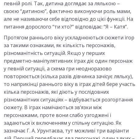
певній ролі. Так, дитина доглядає за лялькою –
своєю “дитиною”, фактично виконуючи роль мами,
але не називаючи себе відповідно до цієї функції. На
питання дорослого “ти хто?” відповідає: “Я – Катя”.
Протягом раннього віку ускладнюються сюжети ігор
за такими ознаками, як кількість персонажів,
різноманітність ситуацій. Якщо у перших
предметно-маніпулятивних іграх діє один персонаж
у певній ситуації, а схема гри неодноразово
повторюється (кілька разів дівчинка зачісує ляльку),
то наприкінці раннього віку в іграх дітей бере участь
кілька персонажів, які діють у послідовних
різноманітних ситуаціях – відбувається розгортання
сюжету. В іграх намічаються зв’язки між
персонажами, проте вони слабо узгоджені і
задаються їх включенням у спільну ситуацію. Як
зазначає Г. А. Урунтаєва, тут можливі три варіанти
дій. Перший передбачає два персонажі, один з яких –