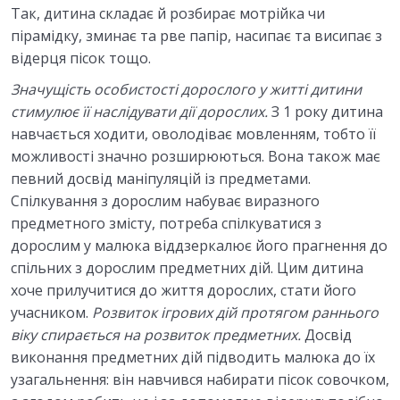
Так, дитина складає й розбирає мотрійка чи
пірамідку, зминає та рве папір, насипає та висипає з
відерця пісок тощо.
Значущість особистості дорослого у житті дитини
стимулює її наслідувати дії дорослих.
З 1 року дитина
навчається ходити, оволодіває мовленням, тобто її
можливості значно розширюються. Вона також має
певний досвід маніпуляцій із предметами.
Спілкування з дорослим набуває виразного
предметного змісту, потреба спілкуватися з
дорослим у малюка віддзеркалює його прагнення до
спільних з дорослим предметних дій. Цим дитина
хоче прилучитися до життя дорослих, стати його
учасником.
Розвиток ігрових дій протягом раннього
віку спирається на розвиток предметних.
Досвід
виконання предметних дій підводить малюка до їх
узагальнення: він навчився набирати пісок совочком,