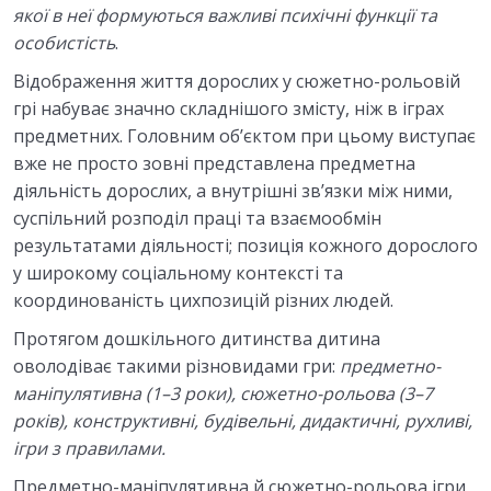
якої в неї формуються важливі психічні функції та
особистість
.
Відображення життя дорослих у сюжетно-рольовій
грі набуває значно складнішого змісту, ніж в іграх
предметних. Головним об’єктом при цьому виступає
вже не просто зовні представлена предметна
діяльність дорослих, а внутрішні зв’язки між ними,
суспільний розподіл праці та взаємообмін
результатами діяльності; позиція кожного дорослого
у широкому соціальному контексті та
координованість цихпозицій різних людей.
Протягом дошкільного дитинства дитина
оволодіває такими різновидами гри:
предметно-
маніпулятивна (1–3 роки), сюжетно-рольова (3–7
років), конструктивні, будівельні, дидактичні, рухливі,
ігри з правилами.
Предметно-маніпулятивна й сюжетно-рольова ігри