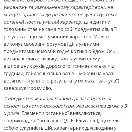
умовному та
узагальненому характері; вони не
можуть привести до реального результату, тому
останній носить уявний характер.
Для дитини
головним стає не сама по собі предметна дія, а її
результат, що має умовний характер. Малюк
виконує своєрідні розумові дії з уявними
предметами: немовби годує котика обідом. Ось
дитина колисає ляльку, наслідуючи схему
відповідних рухів дорослого: тримає ляльку під
грудьми, гойдає її кілька разів і, маючи на увазі
досягнення уявного результату (лялька “заснула”),
завершує ігрову дію.
У предметно-маніпулятивній грі закладаються
основи сюжетно-рольової гри, яка властива дітям з 3-
х років.
Елементи останньої виявляються,
наприклад, як “роль у дії” (Д. Б. Ельконін), що являє
собою сукупність дій, характерних для людини у