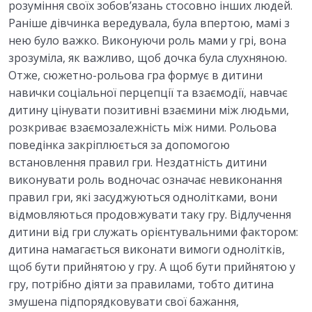
розуміння своїх зобов’язань стосовно інших людей.
Раніше дівчинка вередувала, була впертою, мамі з
нею було важко. Виконуючи роль мами у грі, вона
зрозуміла, як важливо, щоб дочка була слухняною.
Отже, сюжетно-рольова гра формує в дитини
навички соціальної перцепції та взаємодії, навчає
дитину цінувати позитивні взаємини між людьми,
розкриває взаємозалежність між ними. Рольова
поведінка закріплюється за допомогою
встановлення правил гри. Нездатність дитини
виконувати роль водночас означає невиконання
правил гри, які засуджуються однолітками, вони
відмовляються продовжувати таку гру. Відлучення
дитини від гри служать орієнтувальними фактором:
дитина намагається виконати вимоги однолітків,
щоб бути прийнятою у гру. А щоб бути прийнятою у
гру, потрібно діяти за правилами, тобто дитина
змушена підпорядковувати свої бажання,