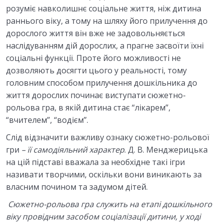
розуміє навколишнє соціальне життя, ніж дитина
раннього віку, а тому на шляху його прилучення до
дорослого життя він вже не задовольняється
наслідуванням дій дорослих, а прагне засвоїти їхні
соціальні функції. Проте його можливості не
дозволяють досягти цього у реальності, тому
головним способом прилучення дошкільника до
життя дорослих починає виступати сюжетно-
рольова гра, в якій дитина стає “лікарем”,
“вчителем”, “водієм”.
Слід відзначити важливу ознаку сюжетно-рольової
гри
– її
самодіяльний характер
. Д. В. Менджерицька
на цій підставі вважала за необхідне такі ігри
називати творчими, оскільки вони виникають за
власним почином та задумом дітей.
Сюжетно-рольова гра служить
на етапі дошкільного
віку провідним засобом соціалізації дитини, у
ході