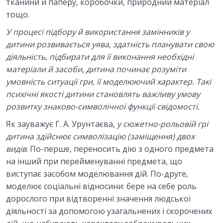
тканини й паперу, коробочки, природний матеріал
тощо.
У процесі підбору й використання замінників у
дитини розвивається уява, здатність планувати свою
діяльність, підбирати для
її виконання необхідні
матеріали й засоби, дитина починає розуміти
умовність ситуації гри, її моделюючий характер. Такі
психічні якості
дитини становлять важливу умову
розвитку знаково-символічної
функції свідомості.
Як зауважує Г. А. Урунтаєва,
у сюжетно-рольовій грі
дитина
здійснює символізацію (заміщення) двох
видів
. По-перше, переносить дію з одного предмета
на інший при перейменуванні предмета, що
виступає засобом моделювання дій. По-друге,
моделює соціальні відносини: бере на себе роль
дорослого при відтворенні значення людської
діяльності за допомогою узагальнених і скорочених