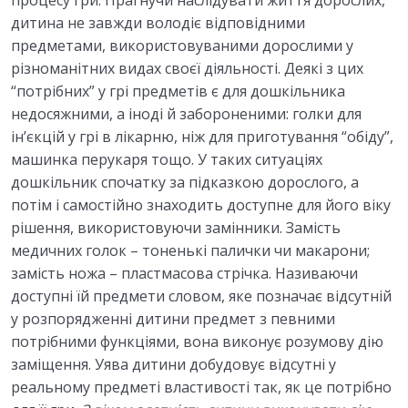
дитина не завжди володіє відповідними
предметами, використовуваними дорослими у
різноманітних видах своєї діяльності. Деякі з цих
“потрібних” у грі предметів є для дошкільника
недосяжними, а іноді й забороненими: голки для
ін’єкцій у грі в лікарню, ніж для приготування “обіду”,
машинка перукаря тощо. У таких ситуаціях
дошкільник спочатку за підказкою дорослого, а
потім і самостійно знаходить доступне для його віку
рішення, використовуючи замінники. Замість
медичних голок – тоненькі палички чи макарони;
замість ножа – пластмасова стрічка. Називаючи
доступні їй предмети словом, яке позначає відсутній
у розпорядженні дитини предмет з певними
потрібними функціями, вона виконує розумову дію
заміщення. Уява дитини добудовує відсутні у
реальному предметі властивості так, як це потрібно