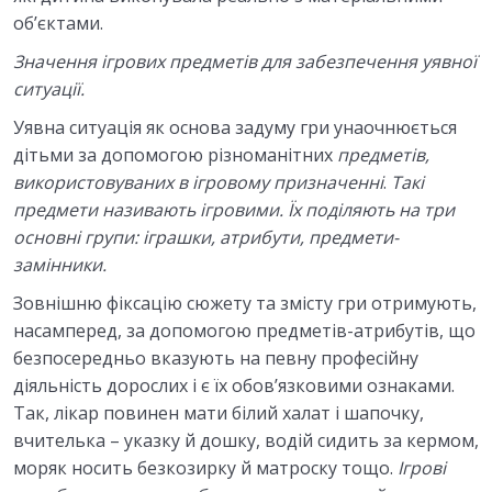
об’єктами.
Значення ігрових предметів для забезпечення уявної
ситуації.
Уявна ситуація як основа задуму гри унаочнюється
дітьми за допомогою різноманітних
предметів,
використовуваних в ігровому
призначенні
.
Такі
предмети називають ігровими. Їх поділяють на
три
основні групи: іграшки, атрибути, предмети-
замінники.
Зовнішню фіксацію сюжету та змісту гри отримують,
насамперед, за допомогою предметів-атрибутів, що
безпосередньо вказують на певну професійну
діяльність дорослих і є їх обов’язковими ознаками.
Так, лікар повинен мати білий халат і шапочку,
вчителька – указку й дошку, водій сидить за кермом,
моряк носить безкозирку й матроску тощо.
Ігрові