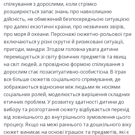
спілкування з дорослими, коли стрімко
розширюється запас знань про навколишню
дійсність, не обмежений безпосередньою ситуацією:
про далекі екзотичні країни, про незвичних звірів,
про моря й океани. Персонажі сюжетно-рольової гри
включаються у різні скрутні й ризиковані ситуації,
пригоди, мандри. Згодом головна увага дитини
переміщується зі світу фізичних предметів та явищ
на світ людей, а провідною формою спілкування з
дорослим стає позаситуативно-особистісна. В іграх
все більше сюжетів соціального спрямування, де
зображаються відносини між людьми як носіями
соціальних ролей, моделюється вирішення складних
етичних проблем. У розвитку здатності дитини до
вибору та розгортання сюжету відбувається перехід
від зовнішнього до внутрішнього зумовлення цього
процесу. Якщо на межі раннього та дошкільного віку
сюжет виникає на основі іграшок та предметів, які є