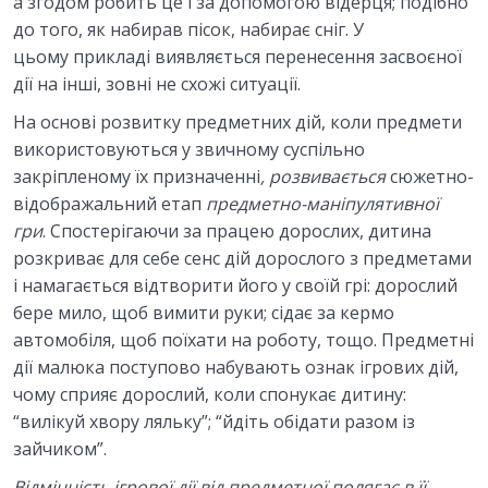
а згодом робить це і за допомогою відерця; подібно
до того, як набирав пісок, набирає сніг. У
цьому прикладі виявляється перенесення засвоєної
дії на інші, зовні не схожі ситуації.
На основі розвитку предметних дій, коли предмети
використовуються у звичному суспільно
закріпленому їх призначенні
, розвивається
сюжетно-
відображальний етап
предметно-маніпулятивної
гри
. Спостерігаючи за працею дорослих, дитина
розкриває для себе сенс дій дорослого з предметами
і намагається відтворити його у своїй грі: дорослий
бере мило, щоб вимити руки; сідає за кермо
автомобіля, щоб поїхати на роботу, тощо. Предметні
дії малюка поступово набувають ознак ігрових дій,
чому сприяє дорослий, коли спонукає дитину:
“вилікуй хвору ляльку”; “йдіть обідати разом із
зайчиком”.
Відмінність ігрової дії від предметної полягає в її