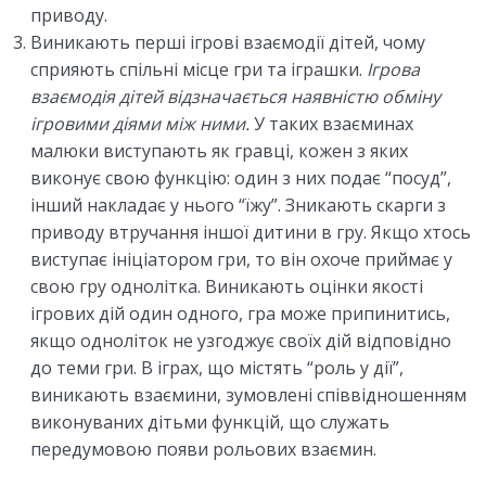
приводу.
Виникають перші ігрові взаємодії дітей, чому
сприяють спільні місце гри та іграшки.
Ігрова
взаємодія дітей відзначається наявністю
обміну
ігровими діями між ними.
У таких взаєминах
малюки виступають як гравці, кожен з яких
виконує свою функцію: один з них подає “посуд”,
інший накладає у нього “їжу”. Зникають скарги з
приводу втручання іншої дитини в гру. Якщо хтось
виступає ініціатором гри, то він охоче приймає у
свою гру однолітка. Виникають оцінки якості
ігрових дій один одного, гра може припинитись,
якщо одноліток не узгоджує своїх дій відповідно
до теми гри. В іграх, що містять “роль у дії”,
виникають взаємини, зумовлені співвідношенням
виконуваних дітьми функцій, що служать
передумовою появи рольових взаємин.