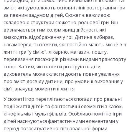
природою, діти самостійно визначають її сюжет та
зміст, які зумовлюють основні лінії розгортання гри
за певним задумом дітей
.
Сюжет є важливою
складовою структури сюжетно-рольової гри. Він
визначається тим колом явищ дійсності, які
знаходять відображення у грі. Дитина вибирає,
насамперед, ті сюжети, які постійно мають місце в її
житті: гра “у сім’ю”, лікарню, магазин, пошту,
перевезення пасажирів різними видами транспорту
тощо. За тим, які сюжети розігрують діти,
вихователь може скласти досить повне уявлення
про зміст досвіду дитини, про умови її виховання у
сім’ї, значущі моменти її життя.
У сюжеті ігор переплітаються спогади про реальні
події життя дітей та фантастичні елементи з казок,
кінофільмів і мультфільмів. Особливо помітно ігри
дітей насичуються фантастичними елементами у
період позаситуативно-пізнавальної форми