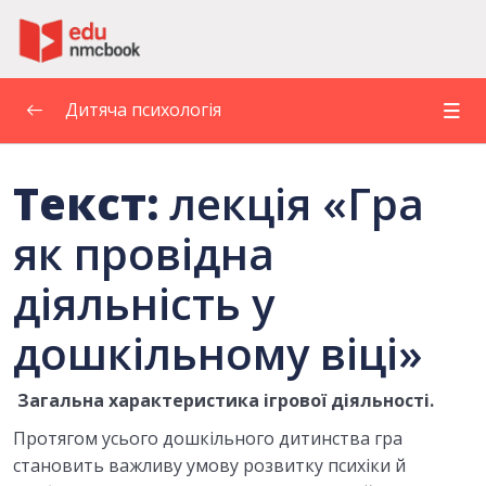
Пропустити до зміт
Дитяча психологія
1. ДИТЯЧА ПСИХОЛОГІЯ ЯК НАУКА ПРО
Текст:
лекція «Гра
ОСОБЛИВОСТІ ПСИХІЧНОГО РОЗВИТКУ
0/6
ДИТИНИ. ПРЕДМЕТ І ЗАВДАННЯ ДИТЯЧОЇ
як провідна
ПСИХОЛОГІЇ
діяльність у
2. ПРИНЦИПИ ТА МЕТОДИ ДИТЯЧОЇ
0/5
ПСИХОЛОГІЇ
дошкільному віці»
ЛЕКЦІЯ 3. ОСНОВНІ ЗАКОНОМІРНОСТІ ТА
0/6
ФАКТОРИ ПСИХІЧНОГО РОЗВИТКУ
Загальна характеристика ігрової діяльності.
Протягом усього дошкільного дитинства гра
ТЕМА 4. ВІКОВА ПЕРІОДИЗАЦІЯ
0/6
ПСИХІЧНОГО РОЗВИТКУ
становить важливу умову розвитку психіки й