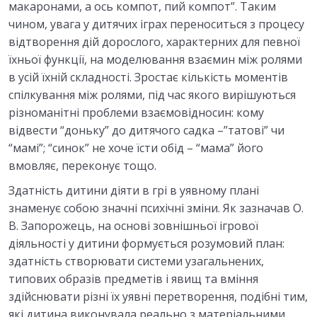
макаронами, а ось компот, пий компот”. Таким
чином, увага у дитячих іграх переноситься з процесу
відтворення дій дорослого, характерних для певної
їхньої функції, на моделювання взаємин між ролями
в усій їхній складності. Зростає кількість моментів
спілкування між ролями, під час якого вирішуються
різноманітні проблеми взаємовідносин: кому
відвести “доньку” до дитячого садка –”татові” чи
“мамі”; “синок” не хоче їсти обід – “мама” його
вмовляє, переконує тощо.
Здатність дитини діяти в грі в уявному плані
знаменує собою значні психічні зміни. Як зазначав О.
В. Запорожець, на основі зовнішньої ігрової
діяльності у дитини формується розумовий план:
здатність створювати системи узагальнених,
типових образів предметів і явищ та вміння
здійснювати різні їх уявні перетворення, подібні тим,
які дитина виконувала реально з матеріальними