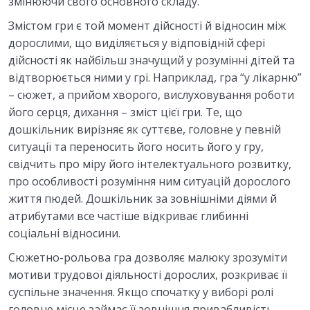
змінюючи свого основного складу.
Змістом гри є той момент дійсності й відносин між
дорослими, що виділяється у відповідній сфері
дійсності як найбільш значущий у розумінні дітей та
відтворюється ними у грі. Наприклад, гра “у лікарню”
– сюжет, а прийом хворого, вислуховування роботи
його серця, дихання – зміст цієї гри. Те, що
дошкільник вирізняє як суттєве, головне у певній
ситуації та переносить його носить його у гру,
свідчить про міру його інтелектуального розвитку,
про особливості розуміння ним ситуацій дорослого
життя пюдей. Дошкільник за зовнішніми діями й
атрибутами все частіше відкриває глибинні
соціальні відносини.
Сюжетно-рольова гра дозволяє малюку зрозуміти
мотиви трудової діяльності дорослих, розкриває її
суспільне значення. Якщо спочатку у виборі ролі
головне місце займає її зовнішня привабливість