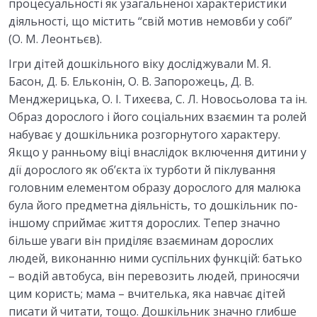
процесуальності як узагальненої характеристики
діяльності, що містить “свій мотив немовби у собі”
(О. М. Леонтьєв).
Ігри дітей дошкільного віку досліджували М. Я.
Басон, Д. Б. Ельконін, О. В. Запорожець, Д. В.
Менджерицька, О. І. Тихеєва, С. Л. Новосьолова та ін.
Образ дорослого і його соціальних взаємин та ролей
набуває у дошкільника розгорнутого характеру.
Якщо у ранньому віці внаслідок включення дитини у
дії дорослого як об’єкта їх турботи й піклування
головним елементом образу дорослого для малюка
була його предметна діяльність, то дошкільник по-
іншому сприймає життя дорослих. Тепер значно
більше уваги він приділяє взаєминам дорослих
людей, виконанню ними суспільних функцій: батько
– водій автобуса, він перевозить людей, приносячи
цим користь; мама – вчителька, яка навчає дітей
писати й читати, тощо. Дошкільник значно глибше