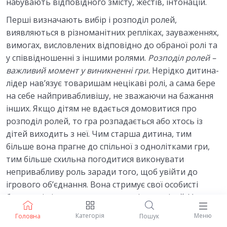
набувають відповідного змісту, жестів, інтонацій.
Перші визначають вибір і розподіл ролей,
виявляються в різноманітних репліках, зауваженнях,
вимогах, висловлених відповідно до обраної ролі та
у співвідношенні з іншими ролями.
Розподіл ролей –
важливий момент у виникненні гри.
Нерідко дитина-
лідер нав’язує товаришам нецікаві ролі, а сама бере
на себе найпривабливішу, не зважаючи на бажання
інших. Якщо дітям не вдається домовитися про
розподіл ролей, то гра розпадається або хтось із
дітей виходить з неї. Чим старша дитина, тим
більше вона прагне до спільної з однолітками гри,
тим більше схильна погодитися виконувати
непривабливу роль заради того, щоб увійти до
ігрового об’єднання. Вона стримує свої особисті
бажання і підкоряється вимогам інших дітей. У
виборі партнерів для спільних ігор дошкільники
Категорія
Меню
Головна
Пошук
керуються своїми симпатіями, етичними якостями