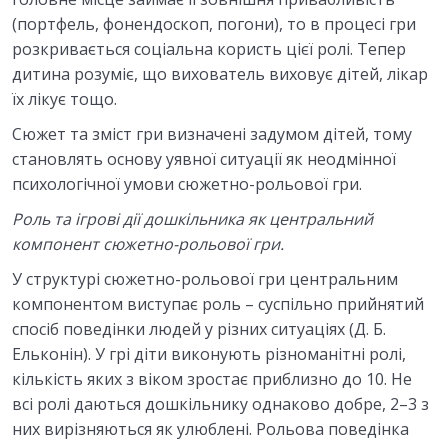
(портфель, фонендоскоп, погони), то в процесі гри
розкривається соціальна користь цієї ролі. Тепер
дитина розуміє, що вихователь виховує дітей, лікар
їх лікує тощо.
Сюжет та зміст гри визначені задумом дітей, тому
становлять основу уявної ситуації як неодмінної
психологічної умови сюжетно-рольової гри.
Роль та ігрові дії дошкільника як центральний
компонент сюжетно-рольової гри.
У структурі сюжетно-рольової гри центральним
компонентом виступає роль – суспільно прийнятий
спосіб поведінки людей у різних ситуаціях (Д. Б.
Ельконін). У грі діти виконують різноманітні ролі,
кількість яких з віком зростає приблизно до 10. Не
всі ролі даються дошкільнику однаково добре, 2–3 з
них вирізняються як улюблені. Рольова поведінка