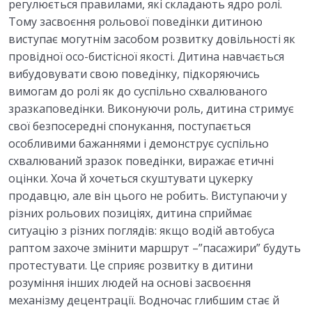
регулюється правилами, які складають ядро ролі.
Тому засвоєння рольової поведінки дитиною
виступає могутнім засобом розвитку довільності як
провідної осо-бистісної якості. Дитина навчається
вибудовувати свою поведінку, підкоряючись
вимогам до ролі як до суспільно схвалюваного
зразкаповедінки. Виконуючи роль, дитина стримує
свої безпосередні спонукання, поступається
особливими бажаннями і демонструє суспільно
схвалюваний зразок поведінки, виражає етичні
оцінки. Хоча й хочеться скуштувати цукерку
продавцю, але він цього не робить. Виступаючи у
різних рольових позиціях, дитина сприймає
ситуацію з різних поглядів: якщо водій автобуса
раптом захоче змінити маршрут –”пасажири” будуть
протестувати. Це сприяє розвитку в дитини
розуміння інших людей на основі засвоєння
механізму децентрації. Водночас глибшим стає й