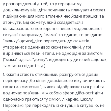
у розпорядженні дітей, то у середньому
дошкільному віці діти починають планувати сюжет,
підбираючи для його втілення необхідні іграшки та
атрибути. Від сюжету, який складається з
кількаразового повторення певної модельованої
ситуації (наприклад, “мама” то одягає, то роздягає
“ляльку”-дочку),діти переходять до сюжетів,
утворених з однієї-двох сюжетних ліній, у грі
вирізняються певні етапи, не однорідні за змістом
(“мама” одягає “дочку”, відводить у дитячий садочок,
там вона снідає і т. д.).
Сюжети стають стійкішими, розігруються довші
періоди часу. До кінця дошкільного віку виникають
сюжети-композиції, в яких відображаються різні та
водночас пов’язані між собою сфери дійсності: діти
одночасно граються “у сім’ю”, лікарню, школу.
Персонажі гри переходять із ситуації в ситуацію, не