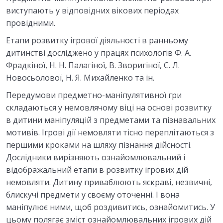
виступають у відповідних вікових періодах
провідними.
Етапи розвитку ігрової діяльності в ранньому
дитинстві досліджено у працях психологів Ф. А.
Фрадкіної, Н. Н. Палагіної, В. Зворигіної, С. Л.
Новосьолової, Н. Я. Михайленко та ін.
Передумови предметно-маніпулятивної гри
складаються у немовлячому віці на основі розвитку
в дитини маніпуляцій з предметами та пізнавальних
мотивів. Ігрові дії немовляти тісно переплітаються з
першими кроками на шляху пізнання дійсності.
Дослідники вирізняють ознайомлювальний і
відображальний етапи в розвитку ігрових дій
немовляти. Дитину приваблюють яскраві, незвичні,
блискучі предмети у своєму оточенні. І вона
маніпулює ними, щоб роздивитись, ознайомитись. У
цьому полягає зміст ознайомлювальних ігрових дій