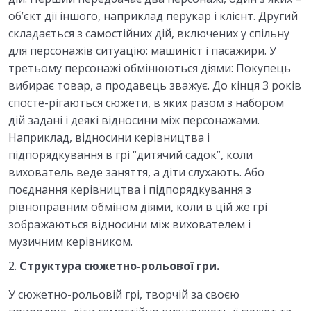
об’єкт дії іншого, наприклад перукар і клієнт. Другий
складається з самостійних дій, включених у спільну
для персонажів ситуацію: машиніст і пасажири. У
третьому персонажі обмінюються діями: Покупець
вибирає товар, а продавець зважує. До кінця 3 років
спосте-рігаються сюжети, в яких разом з набором
дій задані і деякі відносини між персонажами.
Наприклад, відносини керівництва і
підпорядкування в грі “дитячий садок”, коли
вихователь веде заняття, а діти слухають. Або
поєднання керівництва і підпорядкування з
рівноправним обміном діями, коли в цій же грі
зображаються відносини між вихователем і
музичним керівником.
Структура сюжетно-рольової гри.
У сюжетно-рольовій грі, творчій за своєю