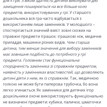
для її гри.
З віком здатність дитини виконувати дію
заміщення поширюється на все більше коло
предметів, використовуваних у грі.
У старшого
дошкільника вся гра часто відбувається з
використанням лише замінників. У молодшого –
спостерігається значний вміст зовні схожих на
справжні предмети іграшок: іграшкові ніж, медичне
приладдя, машинки різних видів.
Чим старша
дитина,
тим менше значення для вибору замінників
має зовнішня подібність
до потрібного у грі
предмета. Головним стає функціональна
спорідненість замінника зі справжнім предметом,
наявність у замінниках
властивостей, що дозволяють
дитині діяти з ним, як із справжнім.
Так, медичною
голкою не може бути паперова трубочка, бо вона
легко згинається. Як замінники для дитячих ігор
дошкільники охоче використовують функціонально
не визначені предмети: кубики, палички, шматочки