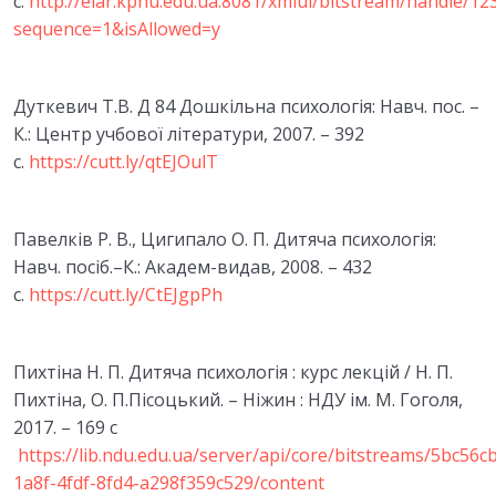
с.
http://elar.kpnu.edu.ua:8081/xmlui/bitstream/handle/1
Відео: “Інтерактивні вправи”
00:00
sequence=1&isAllowed=y
Матеріали для самостійного вивчення
Дуткевич Т.В. Д 84 Дошкільна психологія: Навч. пос. –
Словник основних понять дитячої психології
К.: Центр учбової літератури, 2007. – 392
с.
https://cutt.ly/qtEJOulT
Список використаних джерел
2. ПРИНЦИПИ ТА МЕТОДИ ДИТЯЧОЇ
0/5
Павелків Р. В., Цигипало О. П. Дитяча психологія:
ПСИХОЛОГІЇ
Навч. посіб.–К.: Академ-видав, 2008. – 432
с.
https://cutt.ly/CtEJgpPh
ЛЕКЦІЯ 3. ОСНОВНІ ЗАКОНОМІРНОСТІ ТА
0/6
ФАКТОРИ ПСИХІЧНОГО РОЗВИТКУ
Пихтіна Н. П. Дитяча психологія : курс лекцій / Н. П.
ТЕМА 4. ВІКОВА ПЕРІОДИЗАЦІЯ
0/6
ПСИХІЧНОГО РОЗВИТКУ
Пихтіна, О. П.Пісоцький. – Ніжин : НДУ ім. М. Гоголя,
2017. – 169 с
Тести модуль 1
0/1
https://lib.ndu.edu.ua/server/api/core/bitstreams/5bc56c
1a8f-4fdf-8fd4-a298f359c529/content