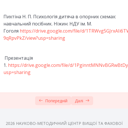
5. ПСИХОЛОГІЧНІ ОСОБЛИВОСТІ ДИТИНИ У
ФАЗІ НОВОНАРОДЖЕНОСТІ Й
0/7
НЕМОВЛЯЧОМУ ВІЦІ
Пихтіна Н. П. Психологія дитяча в опорних схемах:
навчальний посібник. Ніжин: НДУ ім. М.
6.ПСИХІЧНИЙ РОЗВИТОК ДИТИНИ
Гоголя
https://drive.google.com/file/d/1TRWvg5GJrxAIi
0/6
РАННЬОГО ВІКУ
9qRpvPkZ/view?usp=sharing
7.ПСИХОЛОГІЧНІ ОСОБЛИВОСТІ РОЗВИТКУ
0/6
ДИТИНИ В ДОШКІЛЬНОМУ ДИТИНСТВІ
Презентація
1.
https://drive.google.com/file/d/1PginntMNNvBGRwBt
Тести модуль 2
0/1
usp=sharing
8. РОЗВИТОК ОСОБИСТОСТІ ДОШКІЛЬНИКА
0/5
9. ГРА ЯК ПРОВІДНА ДІЯЛЬНІСТЬ У
0/5
ДОШКІЛЬНОМУ ВІЦІ
Попередній
Далі
10. РОЗУМОВИЙ РОЗВИТОК ДОШКІЛЬНИКА
0/5
2026 НАУКОВО-МЕТОДИЧНИЙ ЦЕНТР ВИЩОЇ ТА ФАХОВОЇ
Тести модуль 3
0/1