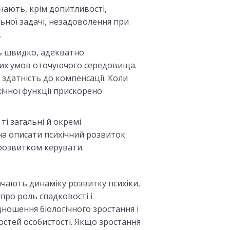
чають, крім допитливості,
льної задачі, незадоволення при
.
ь швидко, адекватно
них умов оточуючого середовища.
ї здатність до компенсації. Коли
хічної функції прискорено
і загальні й окремі
на описати психічний розвиток
розвитком керувати.
ачають динаміку розвитку психіки,
про роль спадковості і
дношення біологічного зростання і
костей особистості. Якщо зростання