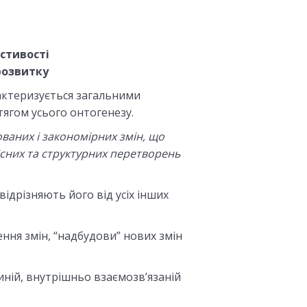
стивості
розвитку
актеризується загальними
ягом усього онтогенезу.
ваних і закономірних змін, що
існих та структурних перетворень
ідрізняють його від усіх інших
ення змін, “надбудови” нових змін
иній, внутрішньо взаємозв’язаній