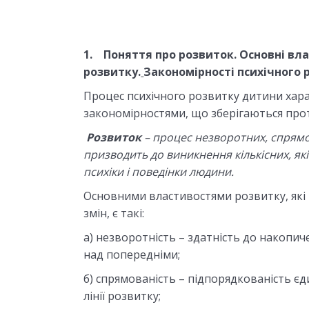
1.
Поняття про розвиток
.
Основн
і
вла
розвитку
.
Закономірності психічного 
Процес психічного розвитку дитини хар
закономірностями, що зберігаються прот
Розвиток
– процес незворотних, спрямо
призводить до виникнення кількісних, як
психіки і поведінки людини.
Основними властивостями розвитку, які в
змін, є такі:
а) незворотність – здатність до накопич
над попередніми;
б) спрямованість – підпорядкованість єд
лінії розвитку;