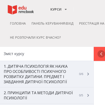
Пропустити до зміт
КУРСИ
ГОЛОВНА
ПАНЕЛЬ КЕРУВАННЯ\ВХІД
РЕЄСТРАЦІЯ Н
НЕ РОЗПОЧАЛИ КУРС ВЧАСНО?
Зміст курсу
1. ДИТЯЧА ПСИХОЛОГІЯ ЯК НАУКА
ПРО ОСОБЛИВОСТІ ПСИХІЧНОГО
0/6
РОЗВИТКУ ДИТИНИ. ПРЕДМЕТ І
ЗАВДАННЯ ДИТЯЧОЇ ПСИХОЛОГІЇ
2. ПРИНЦИПИ ТА МЕТОДИ ДИТЯЧОЇ
0/5
ПСИХОЛОГІЇ