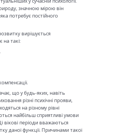
туальніших у сучасній психології.
природу, значною мірою він
яка потребує постійного
розвитку вирішується
 на такі:
.
 компенсації.
ачає, що у будь-яких, навіть
ховання різні психічні прояви,
аходяться на різному рівні
юються найбільш сприятливі умови
Ці вікові періоди вважаються
ку даної функції. Причинами такої