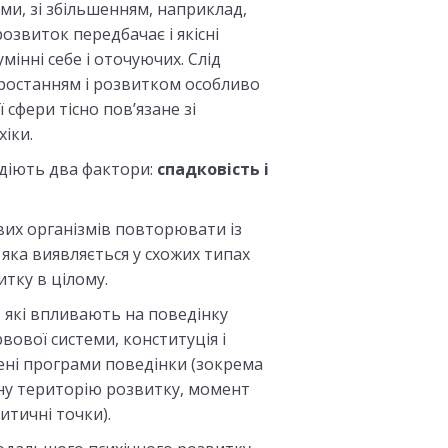
ми, зі збільшенням, наприклад,
розвиток передбачає і якісні
мінні себе і оточуючих. Слід
зростанням і розвитком особливо
 сфери тісно пов’язане зі
іки.
діють два фактори:
спадковість і
вих організмів повторювати із
 яка виявляється у схожих типах
итку в цілому
.
, які впливають на поведінку
рвової системи, конституція і
джені програми поведінки (зокрема
ену територію розвитку, момент
итичні точки).