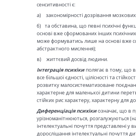
сенситивності є:
а) закономірності дозрівання мозкових 
б) та обставина, що певні психічні фун
основі вже сформованих інших психічни
може формуватись лише на основі вже с
абстрактного мислення);
в) життєвий досвід людини.
Інтеграція психіки
полягає в тому, що в
все більшої єдності, цілісності та стійкос
розвитку малосистематизоване поєднанн
характерне для маленької дитини перетв
стійких рис характеру, характерну для д
Диференціація психіки
означає, що в п
урізноманітнюються, розгалужуються (н
інтелектуальні почуття представлені у в
дорослішання інтелектуальні почуття д