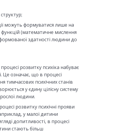
структур;
кції можуть формуватися лише на
х функцій (математичне мислення
формованої здатності людини до
 процесі розвитку психіка набуває
ті. Це означає, що в процесі
я тимчасових психічних станів
орюється у єдину цілісну систему
орослої людини.
роцесі розвитку психічні прояви
априклад, у малої дитини
игляді допитливості, в процесі
итини стають більш