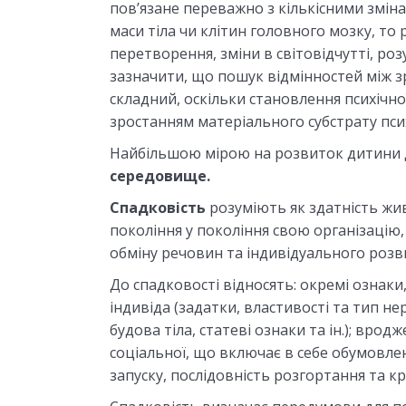
пов’язане переважно з кількісними зміна
маси тіла чи клітин головного мозку, то 
перетворення, зміни в світовідчутті, розу
зазначити, що пошук відмінностей між 
складний, оскільки становлення психічної
зростанням матеріального субстрату псих
Найбільшою мірою на розвиток дитини 
середовище.
Спадковість
розуміють як здатність жи
покоління у покоління свою організацію,
обміну речовин та індивідуального розв
До спадковості відносять: окремі ознаки
індивіда (задатки, властивості та тип не
будова тіла, статеві ознаки та ін.); вро
соціальної, що включає в себе обумовл
запуску, послідовність розгортання та кр