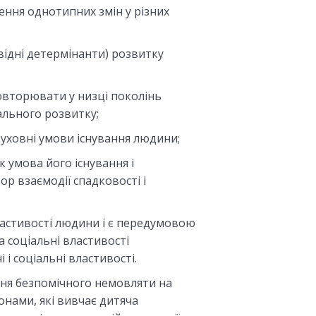
рення однотипних змін у різних
відні детермінанти) розвитку
повторювати у низці поколінь
ального розвитку;
 духовні умови існування людини;
к умова його існування і
р взаємодії спадковості і
ластивості людини і є передумовою
на соціальні властивості
 і соціальні властивості.
ня безпомічного немовляти на
онами, які вивчає дитяча