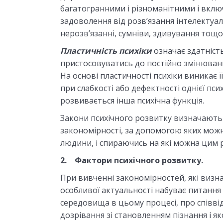
багатогранними і різноманітними і вклю
задоволення від розв’язання інтелектуа
нерозв’язанні, сумніви, здивування тощо
Пластичність психіки
означає здатніст
пристосовуватись до постійно змінюва
На основі пластичності психіки виникає ї
при слабкості або дефектності однієї пси
розвивається інша психічна функція.
Закони психічного розвитку визначають т
закономірності, за допомогою яких мож
людини, і спираючись на які можна цим 
2.
Ф
актори психічного розвитку.
При вивченні закономірностей, які визн
особливої актуальності набуває питання 
середовища в цьому процесі, про співві
дозрівання зі становленням пізнання і я