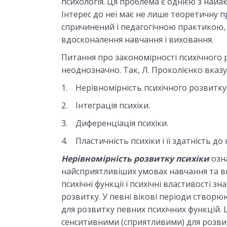
психологія. Ця проблема є однією з найак
Інтерес до неї має не лише теоретичну 
спричинений і педагогічною практикою, 
вдосконалення навчання і виховання.
Питання про закономірності психічного 
неоднозначно. Так, Л. Проколієнко вказує
1. Нерівномірність психічного розвитку
2. Інтеграція психіки.
3. Диференціація психіки.
4. Пластичність психіки і її здатність до
Нерівномірність розвитку психіки
озн
найсприятливіших умовах навчання та ви
психічні функції і психічні властивості зн
розвитку. У певні вікові періоди створ
для розвитку певних психічних функцій. 
сенситивними (сприятливими) для розвит