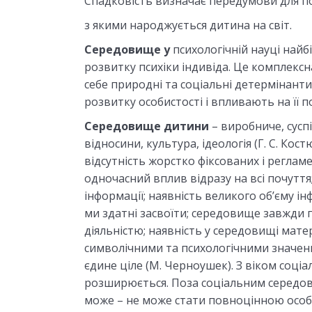
Спадковість визначає передумови для п
з якими народжується дитина на світ.
Середовище у
психологічній науці най
розвитку психіки індивіда. Це комплексн
себе природні та соціальні детермінант
розвитку особистості і впливають на її п
Середовище дитини
– виробниче, сусп
відносини, культура, ідеологія (Г. С. Ко
відсутність жорстко фіксованих і регламе
одночасний вплив відразу на всі почуття;
інформації; наявність великого об’єму ін
ми здатні засвоїти; середовище завжди по
діяльністю; наявність у середовищі мате
символічними та психологічними значенн
єдине ціле (М. Черноушек).
З віком соці
розширюється
.
Поза соціальним середо
може – не може стати повноцінною особ