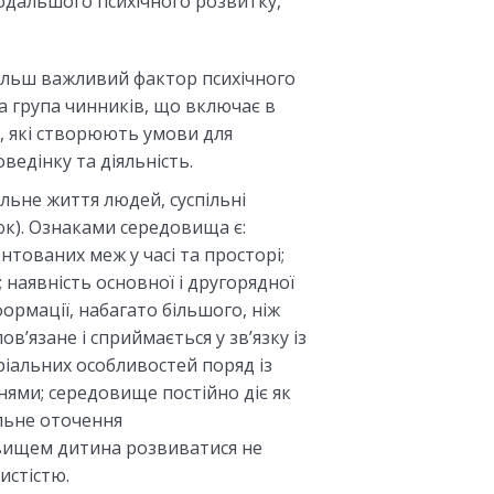
одальшого психічного розвитку,
більш важливий фактор психічного
а група чинників, що включає в
и, які створюють умови для
оведінку та діяльність.
ільне життя людей, суспільні
стюк). Ознаками середовища є:
нтованих меж у часі та просторі;
 наявність основної і другорядної
формації, набагато більшого, ніж
в’язане і сприймається у зв’язку із
ріальних особливостей поряд із
ями; середовище постійно діє як
альне оточення
вищем дитина розвиватися не
истістю.