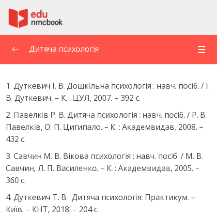
Пропустити до зміт
Дитяча психологія
1. ДИТЯЧА ПСИХОЛОГІЯ ЯК НАУКА ПРО
1. Дуткевич І. В. Дошкільна психологія : навч. посіб. / І.
ОСОБЛИВОСТІ ПСИХІЧНОГО РОЗВИТКУ
0/6
ДИТИНИ. ПРЕДМЕТ І ЗАВДАННЯ ДИТЯЧОЇ
В. Дуткевич. – К. : ЦУЛ, 2007. – 392 с.
ПСИХОЛОГІЇ
2
. Павелків Р. В. Дитяча психологія : навч. посіб. / Р. В.
Павелків, О. П. Цигипало. – К. : Академвидав, 2008. –
2. ПРИНЦИПИ ТА МЕТОДИ ДИТЯЧОЇ
0/5
432 с.
ПСИХОЛОГІЇ
3
. Савчин М. В. Вікова психологія : навч. посіб. / М. В.
ЛЕКЦІЯ 3. ОСНОВНІ ЗАКОНОМІРНОСТІ ТА
Савчин, Л. П. Василенко. – К. : Академвидав, 2005. –
0/6
ФАКТОРИ ПСИХІЧНОГО РОЗВИТКУ
360 с.
ТЕМА 4. ВІКОВА ПЕРІОДИЗАЦІЯ
4.
Дуткевич Т. В. Дитяча психологія: Практикум. –
0/6
ПСИХІЧНОГО РОЗВИТКУ
Київ. – КНТ, 2018. – 204 с.