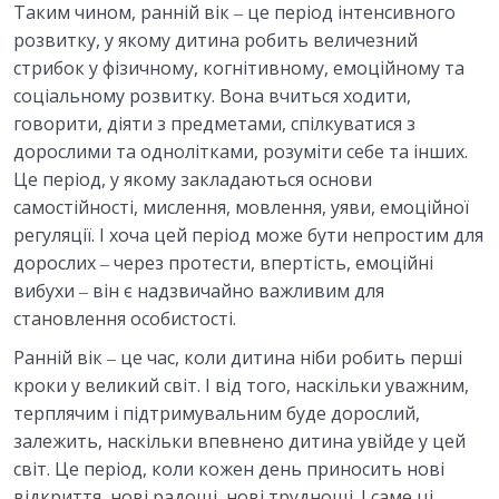
Таким чином, ранній вік ‒ це період інтенсивного
розвитку, у якому дитина робить величезний
стрибок у фізичному, когнітивному, емоційному та
соціальному розвитку. Вона вчиться ходити,
говорити, діяти з предметами, спілкуватися з
дорослими та однолітками, розуміти себе та інших.
Це період, у якому закладаються основи
самостійності, мислення, мовлення, уяви, емоційної
регуляції. І хоча цей період може бути непростим для
дорослих ‒ через протести, впертість, емоційні
вибухи ‒ він є надзвичайно важливим для
становлення особистості.
Ранній вік ‒ це час, коли дитина ніби робить перші
кроки у великий світ. І від того, наскільки уважним,
терплячим і підтримувальним буде дорослий,
залежить, наскільки впевнено дитина увійде у цей
світ. Це період, коли кожен день приносить нові
відкриття, нові радощі, нові труднощі. І саме ці