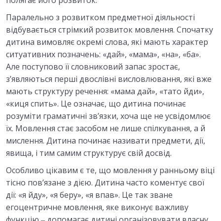
Паралельно з розвитком предметної діяльності
відбувається стрімкий розвиток мовлення. Спочатку
дитина вимовляє окремі слова, які мають характер
ситуативних позначень: «дай», «мама», «на», «ба».
Але поступово її словниковий запас зростає,
з’являються перші двослівні висловлювання, які вже
мають структуру речення: «мама дай», «тато йди»,
«киця спить». Це означає, що дитина починає
розуміти граматичні зв’язки, хоча ще не усвідомлює
їх. Мовлення стає засобом не лише спілкування, а й
мислення. Дитина починає називати предмети, дії,
явища, і тим самим структурує свій досвід.
Особливо цікавим є те, що мовлення у ранньому віці
тісно пов’язане з дією. Дитина часто коментує свої
дії: «я йду», «я беру», «я впав». Це так зване
егоцентричне мовлення, яке виконує важливу
функцію ‒ допомагає дитині організовувати власну