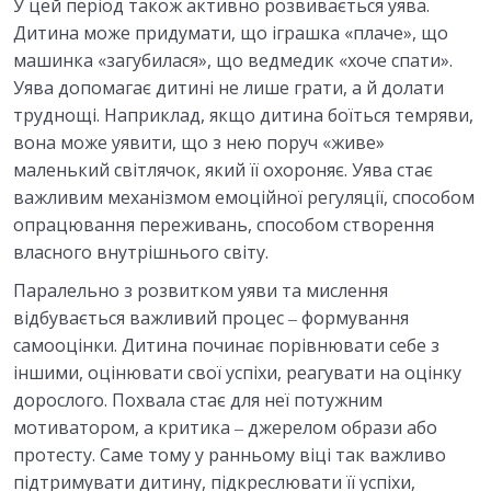
У цей період також активно розвивається уява.
Дитина може придумати, що іграшка «плаче», що
машинка «загубилася», що ведмедик «хоче спати».
Уява допомагає дитині не лише грати, а й долати
труднощі. Наприклад, якщо дитина боїться темряви,
вона може уявити, що з нею поруч «живе»
маленький світлячок, який її охороняє. Уява стає
важливим механізмом емоційної регуляції, способом
опрацювання переживань, способом створення
власного внутрішнього світу.
Паралельно з розвитком уяви та мислення
відбувається важливий процес ‒ формування
самооцінки. Дитина починає порівнювати себе з
іншими, оцінювати свої успіхи, реагувати на оцінку
дорослого. Похвала стає для неї потужним
мотиватором, а критика ‒ джерелом образи або
протесту. Саме тому у ранньому віці так важливо
підтримувати дитину, підкреслювати її успіхи,