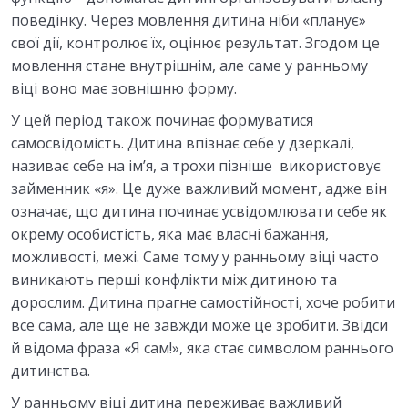
поведінку. Через мовлення дитина ніби «планує»
свої дії, контролює їх, оцінює результат. Згодом це
мовлення стане внутрішнім, але саме у ранньому
віці воно має зовнішню форму.
У цей період також починає формуватися
самосвідомість. Дитина впізнає себе у дзеркалі,
називає себе на ім’я, а трохи пізніше використовує
займенник «я». Це дуже важливий момент, адже він
означає, що дитина починає усвідомлювати себе як
окрему особистість, яка має власні бажання,
можливості, межі. Саме тому у ранньому віці часто
виникають перші конфлікти між дитиною та
дорослим. Дитина прагне самостійності, хоче робити
все сама, але ще не завжди може це зробити. Звідси
й відома фраза «Я сам!», яка стає символом раннього
дит
инства.
У ранньому віці дитина переживає важливий