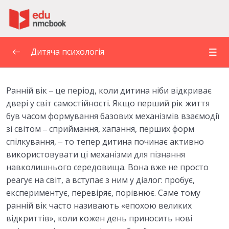
Пропустити до зміт
Дитяча психологія
1. ДИТЯЧА ПСИХОЛОГІЯ ЯК НАУКА ПРО
Ранній вік ‒ це період, коли дитина ніби відкриває
ОСОБЛИВОСТІ ПСИХІЧНОГО РОЗВИТКУ
0/6
ДИТИНИ. ПРЕДМЕТ І ЗАВДАННЯ ДИТЯЧОЇ
двері у світ самостійності. Якщо перший рік життя
ПСИХОЛОГІЇ
був часом формування базових механізмів взаємодії
зі світом ‒ сприймання, хапання, перших форм
2. ПРИНЦИПИ ТА МЕТОДИ ДИТЯЧОЇ
спілкування, ‒ то тепер дитина починає активно
0/5
ПСИХОЛОГІЇ
використовувати ці механізми для пізнання
навколишнього середовища.
Вона вже не просто
ЛЕКЦІЯ 3. ОСНОВНІ ЗАКОНОМІРНОСТІ ТА
0/6
реагує на світ, а вступає з ним у діалог: пробує,
ФАКТОРИ ПСИХІЧНОГО РОЗВИТКУ
експериментує, перевіряє, порівнює. Саме тому
ранній вік часто називають «епохою великих
ТЕМА 4. ВІКОВА ПЕРІОДИЗАЦІЯ
0/6
відкриттів», коли кожен день приносить нові
ПСИХІЧНОГО РОЗВИТКУ