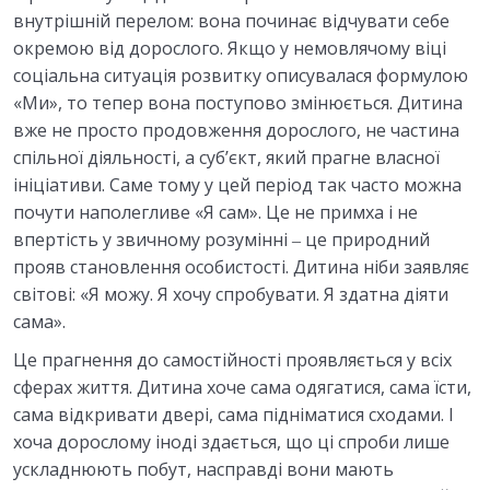
внутрішній перелом: вона починає відчувати себе
окремою від дорослого. Якщо у немовлячому віці
соціальна ситуація розвитку описувалася формулою
«Ми», то тепер вона поступово змінюється. Дитина
вже не просто продовження дорослого, не частина
спільної діяльності, а суб’єкт, який прагне власної
ініціативи. Саме тому у цей період так часто можна
почути наполегливе «Я сам». Це не примха і не
впертість у звичному розумінні ‒ це природний
прояв становлення особистості. Дитина ніби заявляє
світові: «Я можу. Я хочу спробувати. Я здатна діяти
сама».
Це прагнення до самостійності проявляється у всіх
сферах життя. Дитина хоче сама одягатися, сама їсти,
сама відкривати двері, сама підніматися сходами. І
хоча дорослому іноді здається, що ці спроби лише
ускладнюють побут, насправді вони мають