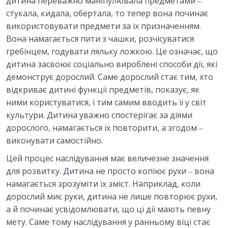
дитина переважно маніпулювала предметами ‒
Практичні завдання до теми
стукала, кидала, обертала, то тепер вона починає
Список використаних джерел
використовувати предмети за їх призначенням.
Вона намагається пити з чашки, розчісуватися
7.ПСИХОЛОГІЧНІ ОСОБЛИВОСТІ РОЗВИТКУ
гребінцем, годувати ляльку ложкою. Це означає, що
0/6
ДИТИНИ В ДОШКІЛЬНОМУ ДИТИНСТВІ
дитина засвоює соціально вироблені способи дії, які
демонструє дорослий. Саме дорослий стає тим, хто
Тести модуль 2
0/1
відкриває дитині функції предметів, показує, як
ними користуватися, і тим самим вводить її у світ
8. РОЗВИТОК ОСОБИСТОСТІ ДОШКІЛЬНИКА
0/5
культури. Дитина уважно спостерігає за діями
дорослого, намагається їх повторити, а згодом ‒
9. ГРА ЯК ПРОВІДНА ДІЯЛЬНІСТЬ У
0/5
виконувати самостійно.
ДОШКІЛЬНОМУ ВІЦІ
Цей процес наслідування має величезне значення
10. РОЗУМОВИЙ РОЗВИТОК ДОШКІЛЬНИКА
0/5
для розвитку. Дитина не просто копіює рухи ‒ вона
намагається зрозуміти їх зміст. Наприклад, коли
Тести модуль 3
0/1
дорослий миє руки, дитина не лише повторює рухи,
а й починає усвідомлювати, що ці дії мають певну
мету. Саме тому наслідування у ранньому віці стає