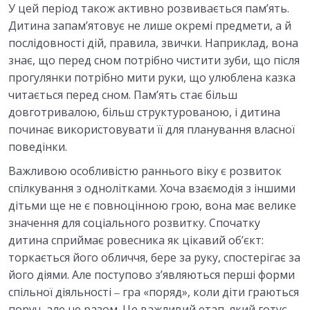
У цей період також активно розвивається пам’ять.
Дитина запам’ятовує не лише окремі предмети, а й
послідовності дій, правила, звички. Наприклад, вона
знає, що перед сном потрібно чистити зуби, що після
прогулянки потрібно мити руки, що улюблена казка
читається перед сном. Пам’ять стає більш
довготривалою, більш структурованою, і дитина
починає використовувати її для планування власної
поведінки.
Важливою особливістю раннього віку є розвиток
спілкування з однолітками. Хоча взаємодія з іншими
дітьми ще не є повноцінною грою, вона має велике
значення для соціального розвитку. Спочатку
дитина сприймає ровесника як цікавий об’єкт:
торкається його обличчя, бере за руку, спостерігає за
його діями. Але поступово з’являються перші форми
спільної діяльності ‒ гра «поряд», коли діти граються
поруч, але не разом. Це важливий етап, який готує