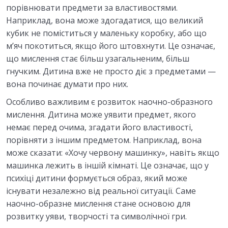
порівнювати предмети за властивостями.
Наприклад, вона може здогадатися, що великий
кубик не поміститься у маленьку коробку, або що
м’яч покотиться, якщо його штовхнути. Це означає,
що мислення стає більш узагальненим, більш
гнучким. Дитина вже не просто діє з предметами —
вона починає думати про них.
Особливо важливим є розвиток наочно-образного
мислення. Дитина може уявити предмет, якого
немає перед очима, згадати його властивості,
порівняти з іншим предметом. Наприклад, вона
може сказати: «Хочу червону машинку», навіть якщо
машинка лежить в іншій кімнаті. Це означає, що у
психіці дитини формується образ, який може
існувати незалежно від реальної ситуації. Саме
наочно-образне мислення стане основою для
розвитку уяви, творчості та символічної гри.