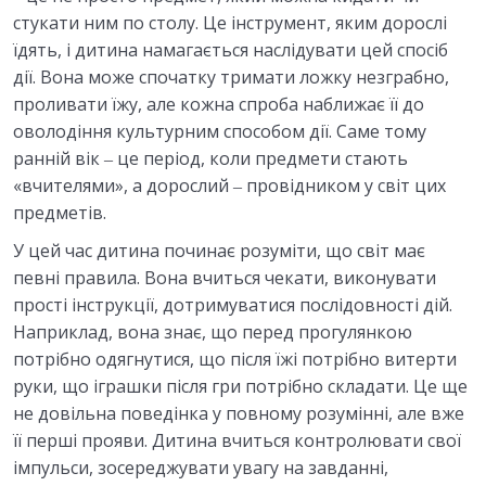
стукати ним по столу. Це інструмент, яким дорослі
їдять, і дитина намагається наслідувати цей спосіб
дії. Вона може спочатку тримати ложку незграбно,
проливати їжу, але кожна спроба наближає її до
оволодіння культурним способом дії. Саме тому
ранній вік ‒ це період, коли предмети стають
«вчителями», а дорослий ‒ провідником у світ цих
предметів.
У цей час дитина починає розуміти, що світ має
певні правила. Вона вчиться чекати, виконувати
прості інструкції, дотримуватися послідовності дій.
Наприклад, вона знає, що перед прогулянкою
потрібно одягнутися, що після їжі потрібно витерти
руки, що іграшки після гри потрібно складати. Це ще
не довільна поведінка у повному розумінні, але вже
її перші прояви. Дитина вчиться контролювати свої
імпульси, зосереджувати увагу на завданні,