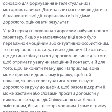
основою для формування інтелектуальних і
моторних навичок. Дитина вчиться не лише діяти, а
й планувати свої дії, порівнювати їх із діями
дорослого, оцінювати результат.
У цей період спілкування з дорослим набуває нового
характеру. Якщо у немовлячому віці воно було
переважно емоційним або ситуативно-особистісним,
то тепер воно стає ситуативно-діловим. Це означає,
що дитина спілкується з дорослим не лише для того,
щоб отримати увагу чи емоційний контакт, а й для
того, щоб виконати певну дію. Наприклад, вона
може принести дорослому іграшку, щоб той
показав, як нею користуватися; може тягнути
дорослого за руку до шафки, щоб разом відкрити її;
може жестами або словами просити допомоги у
виконанні складної дії. Спілкування стає більш
змістовним, більш цілеспрямованим, і саме в цьому
полягає його розвиток.