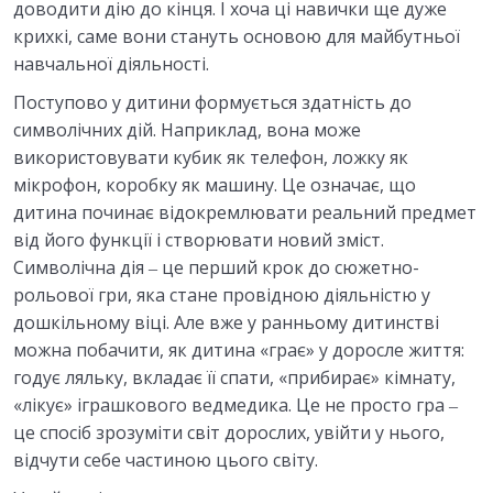
доводити дію до кінця. І хоча ці навички ще дуже
крихкі, саме вони стануть основою для майбутньої
навчальної діяльності.
Поступово у дитини формується здатність до
символічних дій. Наприклад, вона може
використовувати кубик як телефон, ложку як
мікрофон, коробку як машину. Це означає, що
дитина починає відокремлювати реальний предмет
від його функції і створювати новий зміст.
Символічна дія ‒ це перший крок до сюжетно-
рольової гри, яка стане провідною діяльністю у
дошкільному віці. Але вже у ранньому дитинстві
можна побачити, як дитина «грає» у доросле життя:
годує ляльку, вкладає її спати, «прибирає» кімнату,
«лікує» іграшкового ведмедика. Це не просто гра ‒
це спосіб зрозуміти світ дорослих, увійти у нього,
відчути себе частиною цього світу.