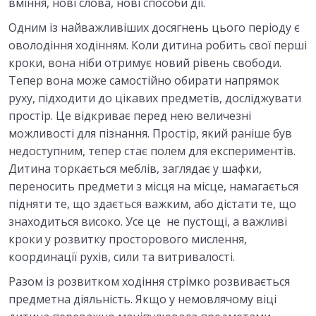
вміння, нові слова, нові способи дії.
Тести модуль 1
0/1
Одним із найважливіших досягнень цього періоду є
оволодіння ходінням. Коли дитина робить свої перші
5. ПСИХОЛОГІЧНІ ОСОБЛИВОСТІ ДИТИНИ У
кроки, вона ніби отримує новий рівень свободи.
ФАЗІ НОВОНАРОДЖЕНОСТІ Й
0/7
Тепер вона може самостійно обирати напрямок
НЕМОВЛЯЧОМУ ВІЦІ
руху, підходити до цікавих предметів, досліджувати
простір. Це відкриває перед нею величезні
6.ПСИХІЧНИЙ РОЗВИТОК ДИТИНИ
0/6
РАННЬОГО ВІКУ
можливості для пізнання. Простір, який раніше був
недоступним, тепер стає полем для експериментів.
Дитина торкається меблів, заглядає у шафки,
Відео: лекція «Психічний розвиток дитини
00:00
раннього віку»
переносить предмети з місця на місце, намагається
підняти те, що здається важким, або дістати те, що
Текст: лекція «Психічний розвиток дитини
знаходиться високо. Усе це не пустощі, а важливі
раннього віку»
кроки у розвитку просторового мислення,
координації рухів, сили та витривалості.
Відео: «Інтерактивні вправи»
00:00
Разом із розвитком ходіння стрімко розвивається
Матеріали для самостійного вивчення
предметна діяльність. Якщо у немовлячому віці