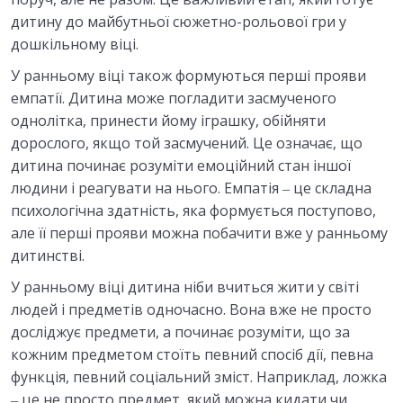
дитину до майбутньої сюжетно-рольової гри у
дошкільному віці.
У ранньому віці також формуються перші прояви
емпатії. Дитина може погладити засмученого
однолітка, принести йому іграшку, обійняти
дорослого, якщо той засмучений. Це означає, що
дитина починає розуміти емоційний стан іншої
людини і реагувати на нього. Емпатія ‒ це складна
психологічна здатність, яка формується поступово,
але її перші прояви можна побачити вже у ранньому
дитинстві.
У ранньому віці дитина ніби вчиться жити у світі
людей і предметів одночасно. Вона вже не просто
досліджує предмети, а починає розуміти, що за
кожним предметом стоїть певний спосіб дії, певна
функція, певний соціальний зміст. Наприклад, ложка
‒ це не просто предмет, який можна кидати чи